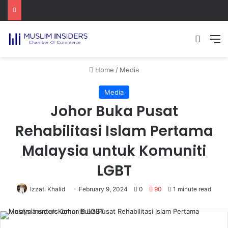
Search
M
Home
/
Media
Media
Johor Buka Pusat
Rehabilitasi Islam Pertama
Malaysia untuk Komuniti
LGBT
Izzati Khalid
February 9, 2024
0
90
1 minute read