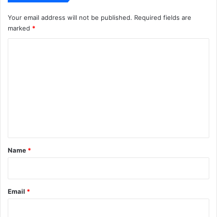
Your email address will not be published.
Required fields are
marked
*
C
o
m
m
e
n
t
*
Name
*
Email
*