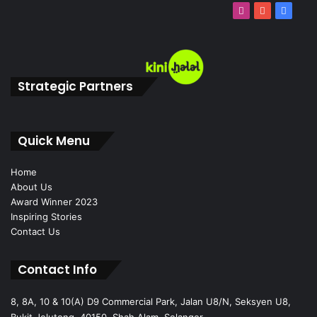
Instagram
YouTube
Faceb
Strategic Partners
Quick Menu
Home
About Us
Award Winner 2023
Inspiring Stories
Contact Us
Contact Info
8, 8A, 10 & 10(A) D9 Commercial Park, Jalan U8/N, Seksyen U8,
Bukit Jelutong, 40150, Shah Alam, Selangor.