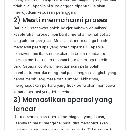
tidak nilai. Apabila nilai pelanggan dipenuhi, ia akan
mewujudkan kepuasan pelanggan.
2) Mesti memahami proses
Dari sini, usahawan boleh belajar bahawa visualisasi
keseluruhan proses membantu mereka melihat setiap
langkah dengan jelas. Melalui ini, mereka juga boleh
mengenal pasti apa yang boleh diperbaiki. Apabila
usahawan melibatkan pasukan, ia boleh membantu
mereka melihat dan memahami proses dengan lebih
baik. Sebagai contoh, menggunakan peta boleh
membantu mereka mengenal pasti langkah-langkah yang
hanya membuang masa dan sumber. Akibatnya,
menghapuskan perkara yang tidak perlu akan membawa
kepada operasi yang lebih cekap.
3) Memastikan operasi yang
lancar
Untuk memastikan operasi perniagaan yang lancar,
usahawan mesti mengenal pasti dan menghapuskan
halangan yang mengganggu aliran kerja. Tidak seperti