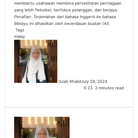
membantu usahawan membina persekitaran perniagaan
yang lebih fleksibel, berfokus pelanggan, dan berjaya.
Penafian: Terjemahan dari bahasa Inggeris ke bahasa
Melayu ini dihasilkan oleh kecerdasan buatan (AI).
Tags
malay
Izzati Khalid
July 29, 2024
0
23
3 minutes read
Facebook
X
LinkedIn
Tumblr
Pinterest
Reddit
VKontakte
Share
Print
via
Email