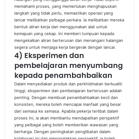
memahami proses, yang memerlukan menghapuskan
langkah yang tidak perlu, memastikan operasi yang
lancar melibatkan pelbagai perkara. Ia melibatkan mereka
bentuk aliran kerja dan menggunakan alat untuk
kemajuan yang cekap. Ini memberi tumpuan kepada
mengekalkan aliran berterusan dan menangani halangan
segera untuk menjaga kerja bergerak dengan lancar.
4) Eksperimen dan
pembelajaran menyumbang
kepada penambahbaikan
Dalam menyediakan produk dan perkhidmatan berkualiti
tinggi, eksperimen dan pembelajaran berterusan adalah
penting. Dengan membuat penambahbaikan kecil dan
konsisten, mereka boleh mencapai manfaat yang besar
dari semasa ke semasa. Apabila pekerja terlibat dalam
proses ini, ia akan membantu mendapatkan perspektif
yang pelbagai yang boleh memberikan wawasan yang
berharga. Dengan peningkatan penglibatan dalam
kolaborasi ini dan menggalakkan perspektif, ia boleh