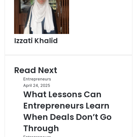
Izzati Khalid
Read Next
Entrepreneurs
April 24, 2025
What Lessons Can
Entrepreneurs Learn
When Deals Don’t Go
Through