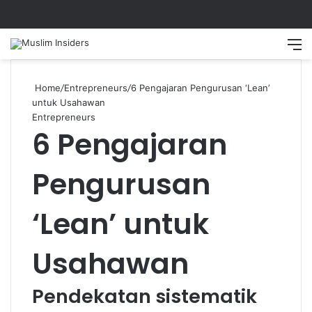
Search
M
Home
/
Entrepreneurs
/
6 Pengajaran Pengurusan ‘Lean’
untuk Usahawan
Entrepreneurs
6 Pengajaran
Pengurusan
‘Lean’ untuk
Usahawan
Pendekatan sistematik