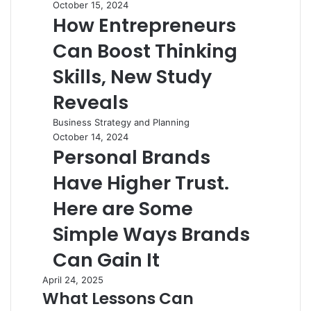
October 15, 2024
How Entrepreneurs
Can Boost Thinking
Skills, New Study
Reveals
Business Strategy and Planning
October 14, 2024
Personal Brands
Have Higher Trust.
Here are Some
Simple Ways Brands
Can Gain It
April 24, 2025
What Lessons Can