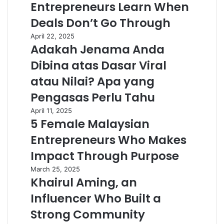
Entrepreneurs Learn When
Deals Don’t Go Through
April 22, 2025
Adakah Jenama Anda
Dibina atas Dasar Viral
atau Nilai? Apa yang
Pengasas Perlu Tahu
April 11, 2025
5 Female Malaysian
Entrepreneurs Who Makes
Impact Through Purpose
March 25, 2025
Khairul Aming, an
Influencer Who Built a
Strong Community