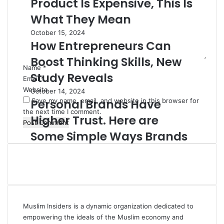
Product Is Expensive, This Is
m
What They Mean
e
n
October 15, 2024
How Entrepreneurs Can
t
*
Boost Thinking Skills, New
Name
*
Study Reveals
Email
*
Website
October 14, 2024
Personal Brands Have
Save my name, email, and website in this browser for
the next time I comment.
Higher Trust. Here are
Some Simple Ways Brands
Can Gain It
April 24, 2025
What Lessons Can
Entrepreneurs Learn When
Muslim Insiders is a dynamic organization dedicated to
Deals Don’t Go Through
empowering the ideals of the Muslim economy and