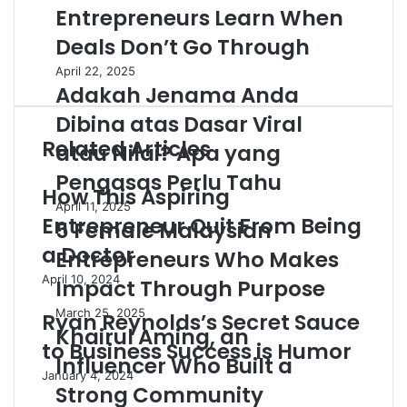
Entrepreneurs Learn When
Deals Don’t Go Through
April 22, 2025
Adakah Jenama Anda
Dibina atas Dasar Viral
Related Articles
atau Nilai? Apa yang
Pengasas Perlu Tahu
How This Aspiring
April 11, 2025
Entrepreneur Quit From Being
5 Female Malaysian
a Doctor
Entrepreneurs Who Makes
April 10, 2024
Impact Through Purpose
March 25, 2025
Ryan Reynolds’s Secret Sauce
Khairul Aming, an
to Business Success is Humor
Influencer Who Built a
January 4, 2024
Strong Community