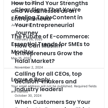
How to Find Your Strengths
March 21, 2025
Clear Signs That You’re
and Weaknesses as an
Feeling Truly Content in
Entrepreneur?
Your Entrepreneurial
June 4, 2024
Journey
The Future of E-commerce:
February 26, 2025
Essential Trends for SMEs to
How Can Muslim
Monitor
Entrepreneurs Grow the
May 15, 2023
Halal Market?
November 2, 2024
Calling for all CEOs, top
Leave a Reply
decision-makers and
Your email address will not be published.
Required fields
industry leaders!
are marked
*
October 30, 2024
C
When Customers Say Your
o
m