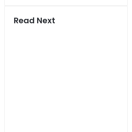
Read Next
Entrepreneurs
April 24, 2025
What Lessons Can
Entrepreneurs Learn
When Deals Don’t Go
Through