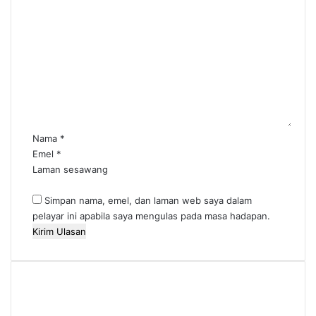
U
l
a
s
a
n
*
Nama
*
Emel
*
Laman sesawang
Simpan nama, emel, dan laman web saya dalam
pelayar ini apabila saya mengulas pada masa hadapan.