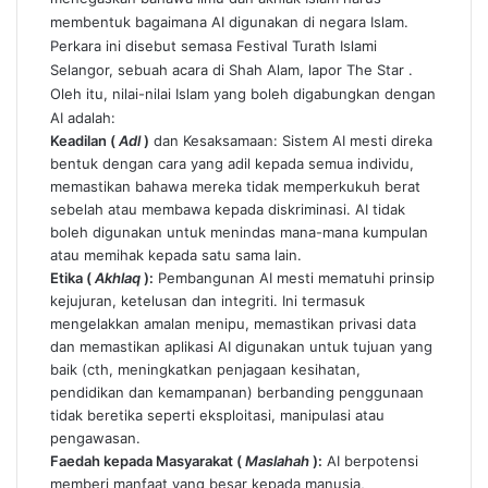
membentuk bagaimana AI digunakan di negara Islam.
Perkara ini disebut semasa Festival Turath Islami
Selangor, sebuah acara di Shah Alam, lapor
The Star
.
Oleh itu, nilai-nilai Islam yang boleh digabungkan dengan
AI adalah:
Keadilan (
Adl
)
dan Kesaksamaan: Sistem AI mesti direka
bentuk dengan cara yang adil kepada semua individu,
memastikan bahawa mereka tidak memperkukuh berat
sebelah atau membawa kepada diskriminasi. AI tidak
boleh digunakan untuk menindas mana-mana kumpulan
atau memihak kepada satu sama lain.
Etika (
Akhlaq
):
Pembangunan AI mesti mematuhi prinsip
kejujuran, ketelusan dan integriti. Ini termasuk
mengelakkan amalan menipu, memastikan privasi data
dan memastikan aplikasi AI digunakan untuk tujuan yang
baik (cth, meningkatkan penjagaan kesihatan,
pendidikan dan kemampanan) berbanding penggunaan
tidak beretika seperti eksploitasi, manipulasi atau
pengawasan.
Faedah kepada Masyarakat (
Maslahah
):
AI berpotensi
memberi manfaat yang besar kepada manusia,