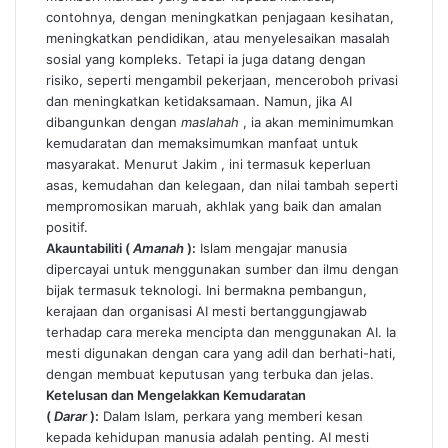
contohnya, dengan meningkatkan penjagaan kesihatan,
meningkatkan pendidikan, atau menyelesaikan masalah
sosial yang kompleks. Tetapi ia juga datang dengan
risiko, seperti mengambil pekerjaan, menceroboh privasi
dan meningkatkan ketidaksamaan. Namun, jika AI
dibangunkan dengan
maslahah
, ia akan meminimumkan
kemudaratan dan memaksimumkan manfaat untuk
masyarakat. Menurut
Jakim
, ini termasuk keperluan
asas, kemudahan dan kelegaan, dan nilai tambah seperti
mempromosikan maruah, akhlak yang baik dan amalan
positif.
Akauntabiliti (
Amanah
):
Islam mengajar manusia
dipercayai untuk menggunakan sumber dan ilmu dengan
bijak termasuk teknologi. Ini bermakna pembangun,
kerajaan dan organisasi AI mesti bertanggungjawab
terhadap cara mereka mencipta dan menggunakan AI. Ia
mesti digunakan dengan cara yang adil dan berhati-hati,
dengan membuat keputusan yang terbuka dan jelas.
Ketelusan dan Mengelakkan Kemudaratan
(
Darar
):
Dalam Islam, perkara yang memberi kesan
kepada kehidupan manusia adalah penting. AI mesti