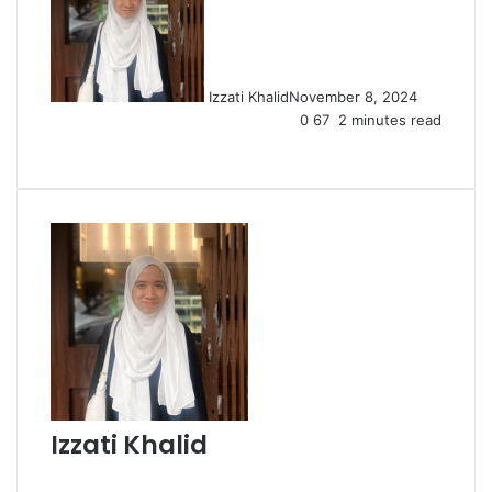
Izzati Khalid
November 8, 2024
0
67
2 minutes read
Facebook
X
LinkedIn
Tumblr
Pinterest
Reddit
VKontakte
Share
Print
via
Email
Izzati Khalid