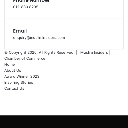
Phone Number
012-880 8295
Email
enquiry@musliminsiders.com
© Copyright 2026, All Rights Reserved |
Muslim Insiders |
Chamber of Commerce
Home
About Us
Award Winner 2023
Inspiring Stories
Contact Us
Facebook
YouTube
Instagram
Back
to
top