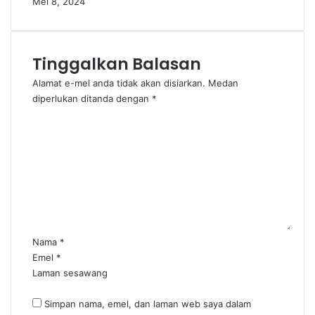
Mei 8, 2024
Tinggalkan Balasan
Alamat e-mel anda tidak akan disiarkan.
Medan
diperlukan ditanda dengan
*
U
l
a
s
a
n
*
Nama
*
Emel
*
Laman sesawang
Simpan nama, emel, dan laman web saya dalam