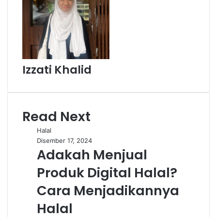
Izzati Khalid
Read Next
Halal
Disember 17, 2024
Adakah Menjual
Produk Digital Halal?
Cara Menjadikannya
Halal