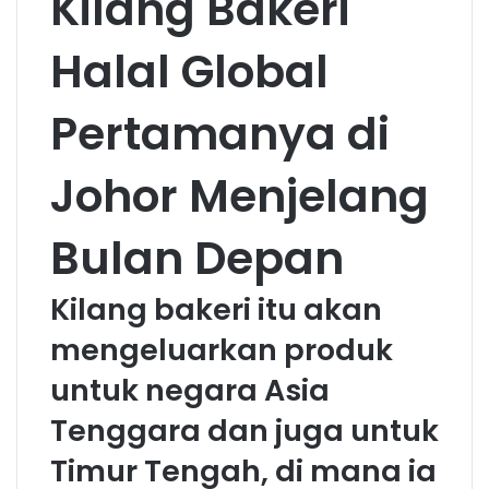
Kilang Bakeri
Halal Global
Pertamanya di
Johor Menjelang
Bulan Depan
Kilang bakeri itu akan
mengeluarkan produk
untuk negara Asia
Tenggara dan juga untuk
Timur Tengah, di mana ia