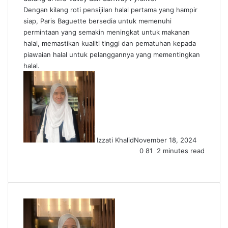
Dengan kilang roti pensijilan halal pertama yang hampir
siap, Paris Baguette bersedia untuk memenuhi
permintaan yang semakin meningkat untuk makanan
halal, memastikan kualiti tinggi dan pematuhan kepada
piawaian halal untuk pelanggannya yang mementingkan
halal.
Izzati Khalid
November 18, 2024
0
81
2 minutes read
Facebook
X
LinkedIn
Tumblr
Pinterest
Reddit
VKontakte
Share
Print
via
Email