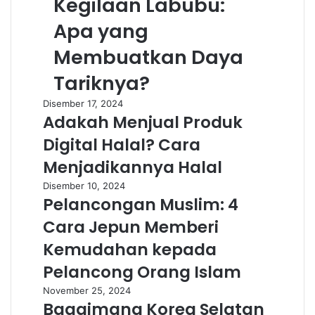
Kegilaan Labubu:
Apa yang
Membuatkan Daya
Tariknya?
Disember 17, 2024
Adakah Menjual Produk
Digital Halal? Cara
Menjadikannya Halal
Disember 10, 2024
Pelancongan Muslim: 4
Cara Jepun Memberi
Kemudahan kepada
Pelancong Orang Islam
November 25, 2024
Bagaimana Korea Selatan