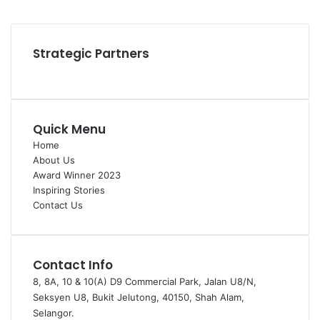
YouTube
Instagram
Strategic Partners
Quick Menu
Home
About Us
Award Winner 2023
Inspiring Stories
Contact Us
Contact Info
8, 8A, 10 & 10(A) D9 Commercial Park, Jalan U8/N,
Seksyen U8, Bukit Jelutong, 40150, Shah Alam,
Selangor.