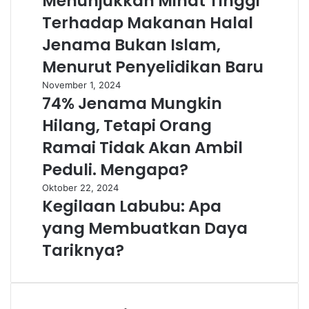
Menunjukkan Minat Tinggi
Terhadap Makanan Halal
Jenama Bukan Islam,
Menurut Penyelidikan Baru
November 1, 2024
74% Jenama Mungkin
Hilang, Tetapi Orang
Ramai Tidak Akan Ambil
Peduli. Mengapa?
Oktober 22, 2024
Kegilaan Labubu: Apa
yang Membuatkan Daya
Tariknya?