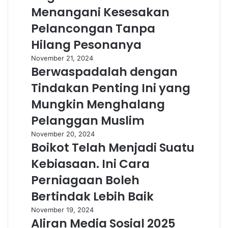
Menangani Kesesakan
Pelancongan Tanpa
Hilang Pesonanya
November 21, 2024
Berwaspadalah dengan
Tindakan Penting Ini yang
Mungkin Menghalang
Pelanggan Muslim
November 20, 2024
Boikot Telah Menjadi Suatu
Kebiasaan. Ini Cara
Perniagaan Boleh
Bertindak Lebih Baik
November 19, 2024
Aliran Media Sosial 2025