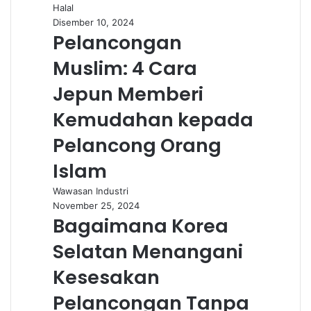
Halal
Disember 10, 2024
Pelancongan
Muslim: 4 Cara
Jepun Memberi
Kemudahan kepada
Pelancong Orang
Islam
Wawasan Industri
November 25, 2024
Bagaimana Korea
Selatan Menangani
Kesesakan
Pelancongan Tanpa