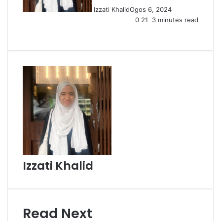
Izzati Khalid
Ogos 6, 2024
0
21
3 minutes read
Facebook
X
LinkedIn
Tumblr
Pinterest
Reddit
VKontakte
Share
Print
via
Email
Izzati Khalid
Read Next