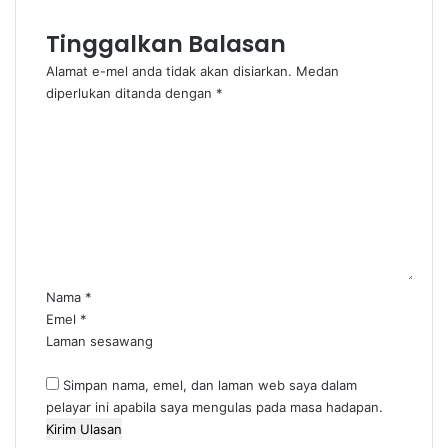
Tinggalkan Balasan
Alamat e-mel anda tidak akan disiarkan.
Medan
diperlukan ditanda dengan
*
U
l
a
s
a
n
*
Nama
*
Emel
*
Laman sesawang
Simpan nama, emel, dan laman web saya dalam
pelayar ini apabila saya mengulas pada masa hadapan.