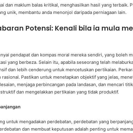
gai dan maklum balas kritikal, menghasilkan hasil yang terbaik
ang unik, membantu anda menonjol daripada perniagaan lain.
aran Potensi: Kenali bila ia mula men
nyai pendapat dan kompas moral mereka sendiri, yang boleh me
si yang berbeza. Selain itu, apabila seseorang telah melaburk
sif dan lebih cenderung untuk mencetuskan pertikaian. Perkara
 rasional. Pastikan untuk menetapkan objektif yang jelas, menet
lesaian, menjaga perbincangan pada landasan, dan mencari tit
truktif dan mengelakkan pertikaian yang tidak produktif.
panjangan
ing untuk mengadakan perdebatan, perdebatan yang berpanjan
erdebatan dan membuat keputusan adalah penting untuk memast