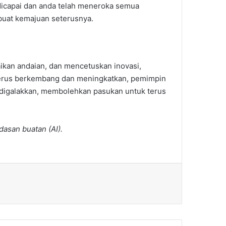
 dicapai dan anda telah meneroka semua
buat kemajuan seterusnya.
ikan andaian, dan mencetuskan inovasi,
Beginilah Cara Penyampaian
terus berkembang dan meningkatkan, pemimpin
Dari Mulut Yang Membuat
 digalakkan, membolehkan pasukan untuk terus
Orang Ramai Membeli Produk
Anda
dasan buatan (AI).
Syarikat Menjadi Kaya Dari
Fikiran Hebat. Inilah Yang
Mereka Lakukan
Amalan Sering Diabaikan Ini
Menghalang Produktiviti dan
Mengurangkan Peluang untuk