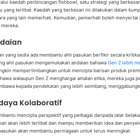
elalui kaedah perbincangan fishbowl, satu strategi yang berke
idu yang terlibat. Kaedah yang berkesan ini dilakukan dalam ku
ara yang lain memerhati. Kemudian, pemerhati boleh menyert
s mereka.
daian
n yang sedia ada membantu ahli pasukan berfikir secara kritik
ang ahli pasukan mengemukakan andaian bahawa
Gen Z lebih m
ungkin mempertimbangkan untuk mencipta barisan produk prem
awa walaupun Gen Z menghargai amalan etika, mereka juga peka
mbawa kepada pendekatan yang lebih seimbang, menggabungka
aya Kolaboratif
mbantu mencipta perspektif yang pelbagai daripada latar belak
an akan lebih terlibat dan mampu memberikan idea dan penyeles
pasukan akan membantu perniagaan untuk terus meningkat.