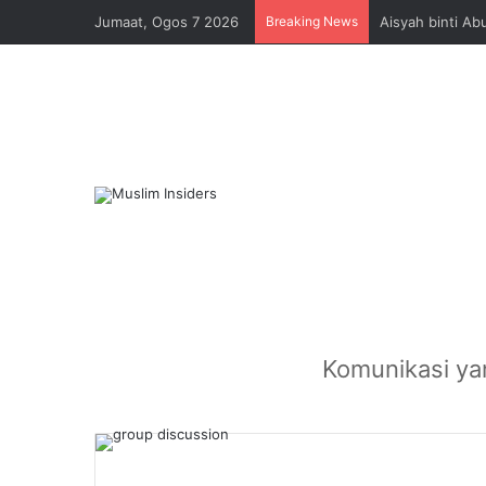
Jumaat, Ogos 7 2026
Breaking News
Aisyah binti A
Home
/
Perancanga
Bagaimana Per
Komunikasi ya