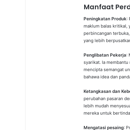
Manfaat Perd
Peningkatan Produk
:
maklum balas kritikal
perbincangan terbuka,
yang lebih berpusatk
Penglibatan Pekerja
:
syarikat. Ia membantu
mencipta semangat un
bahawa idea dan pand
Ketangkasan dan Keb
perubahan pasaran den
lebih mudah menyesuai
mereka untuk bertinda
Mengatasi pesaing
: P