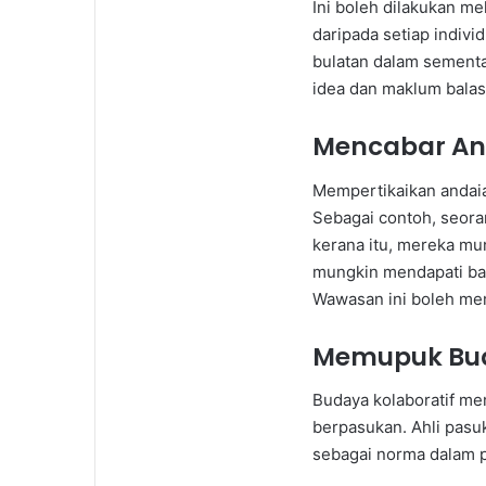
Ini boleh dilakukan m
daripada setiap indiv
bulatan dalam sement
idea dan maklum bala
Mencabar An
Mempertikaikan andaia
Sebagai contoh, seor
kerana itu, mereka m
mungkin mendapati bah
Wawasan ini boleh me
Memupuk Bud
Budaya kolaboratif me
berpasukan. Ahli pasuk
sebagai norma dalam 