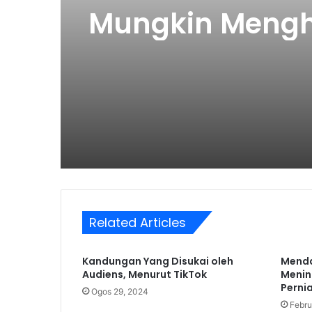
Mungkin Meng
Pelanggan Mus
Related Articles
Kandungan Yang Disukai oleh
Menda
Audiens, Menurut TikTok
Menin
Perni
Ogos 29, 2024
Febru