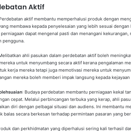
ebatan Aktif
 Perdebatan aktif membantu memperhalusi produk dengan mengg
, yang membawa kepada penyelesaian yang lebih sesuai dengan k
 perniagaan dapat mengenal pasti dan menangani kekurangan, m
an pengguna.
 Melibatkan ahli pasukan dalam perdebatan aktif boleh meningka
 mereka untuk menyumbang secara aktif kerana pengalaman mera
tuk kerja mereka tetapi juga memotivasi mereka untuk menyum
angan mereka boleh memberi impak langsung kepada kejayaan s
olehsuaian
: Budaya perdebatan membantu perniagaan kekal ta
gan cepat. Melalui perbincangan terbuka yang kerap, ahli pa
kan diri dengan pelbagai situasi dan audiens. Ini membantu 
k balas secara berkesan terhadap permintaan pasaran yang b
roduk dan perkhidmatan yang diperhalusi sering kali terhasil d