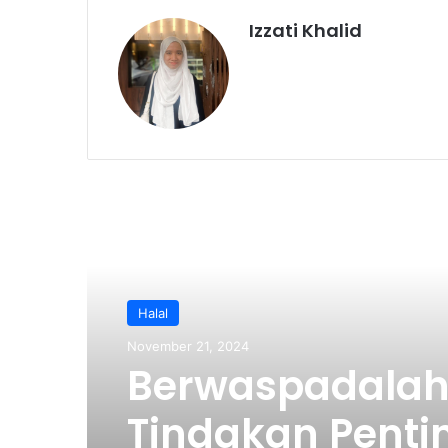
Izzati Khalid
Read Next
Halal
November 21, 2024
Berwaspadalah
Tindakan Pentin