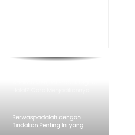
Berdaya Saing di Pasaran
CEO Baru Starbucks Ingin
Fokus pada 4 Bidang Ini Dalam
100 Hari
Mahu Membuat Orang Terlibat
dalam Penceritaan Anda?
Gunakan Kaedah Ini
Adakah Menjual Produk Digital
Halal? Cara Menjadikannya
Halal
Berwaspadalah dengan
Tindakan Penting Ini yang
Mungkin Menghalang