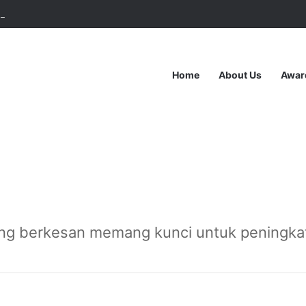
bu Bakar: Pemimpin Ulama
Home
About Us
Awar
n dan Strategi Perniagaan
/
Bagaimana Perdebatan Aktif Membantu Pe
Perancangan dan Strategi Perniagaan
debatan Aktif Memba
Berkembang
ng berkesan memang kunci untuk peningka