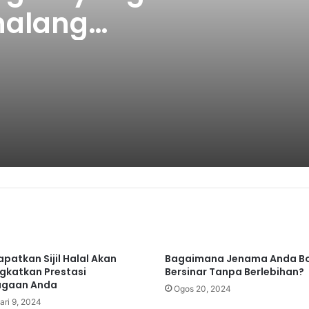
halang
lim
patkan Sijil Halal Akan
Bagaimana Jenama Anda Bo
gkatkan Prestasi
Bersinar Tanpa Berlebihan?
agaan Anda
Ogos 20, 2024
ari 9, 2024