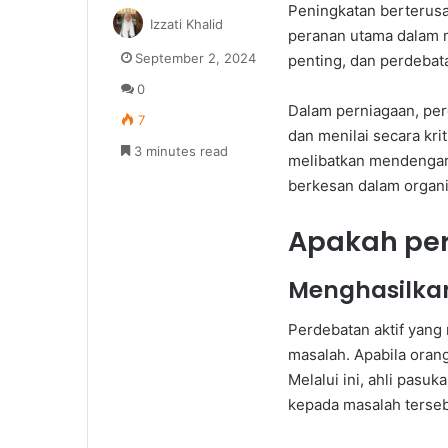
Peningkatan berterusa
Izzati Khalid
peranan utama dalam 
September 2, 2024
penting, dan perdebata
0
Dalam perniagaan, per
7
dan menilai secara kri
3 minutes read
melibatkan mendengar,
berkesan dalam organi
Apakah per
Menghasilka
Perdebatan aktif yang
masalah. Apabila orang
Melalui ini, ahli pasu
kepada masalah terseb